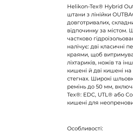
Helikon-Tex® Hybrid Out
штани з лінійки OUTBAC
довготривалих, складн
відпочинку за містом. Ш
частково гідроізольова
налічує: дві класичні 
краями, щоб витримува
ліхтариків, ножів та ін
кишені й дві кишені на
стегнах. Широкі шльов
ремінь до 50 мм, включ
Tex®: EDC, UTL® або Co
кишені для неопренови
Особливості: