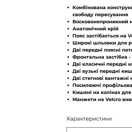
Комбінована конструкц
свободу пересування
Восковонепроникний 
Анатомічний крій
Пояс застібається на V
Широкі шльовки для р
Дві передні поясні пет
Фронтальна застібка 
Дві класичні передні 
Дві вузькі передні киш
Дві стегнові вантажні
Посилюючі профільова
Кишені на колінах для
Манжети на Velcro вн
Характеристики