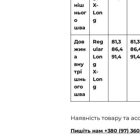
ніш
X-
ньог
Lon
о
g
шва
Дов
Reg
81,3
81,3
жин
ular
86,4
86,
а
Lon
91,4
91,4
вну
g
трі
X-
шнь
Lon
ого
g
шва
Наявність товару та а
Пишіть нам +380 (97) 360