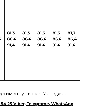
81,3
81,3
81,3
81,3
81,3
4
86,4
86,4
86,4
86,4
86,4
91,4
91,4
91,4
91,4
91,4
сортимент уточнює Менеджер
 54 25 Viber, Telegrame, WhatsApp