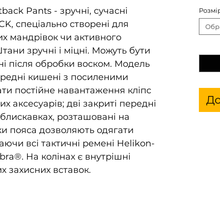
back Pants - зручні, сучасні
Розмі
K, спеціально створені для
Обр
их мандрівок чи активного
Кільк
тани зручні і міцні. Можуть бути
ні після обробки воском. Модель
передні кишені з посиленими
ти постійне навантаження кліпс
До
ших аксесуарів; дві закриті передні
 блискавках, розташовані на
ки пояса дозволяють одягати
аючи всі тактичні ремені Helikon-
bra®. На колінах є внутрішні
х захисних вставок.