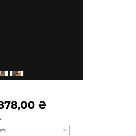
Ціна
878,00 ₴
*
ати