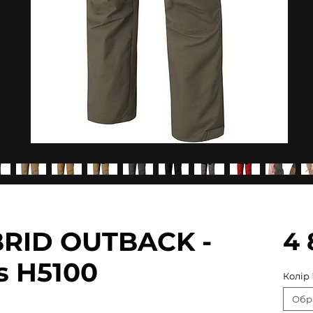
RID OUTBACK -
4 
s H5100
Колір
Обр