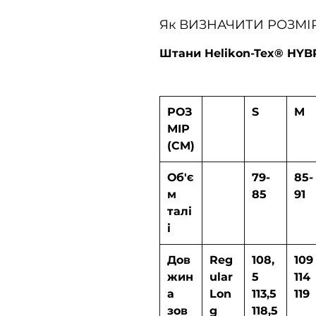
Як ВИЗНАЧИТИ РОЗМІ
Штани Helikon-Tex® HYB
РОЗ
S
M
МІР
(CM)
Об'є
79-
85-
м
85
91
талі
і
Дов
Reg
108,
109
жин
ular
5
114
а
Lon
113,5
119
зов
g
118,5