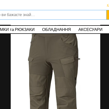
Viber, Telegram, WhatsApp
+
о в магазині офіційного дилера Helikon-Tex®
ункові карти
Обмін та повернення
|
Поширені питання
|
Публічна оф
МКИ та РЮКЗАКИ
ОБЛАДНАННЯ
АКСЕСУАРИ