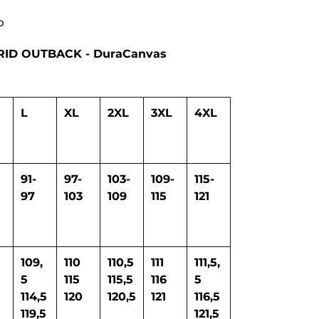
Р
RID OUTBACK - DuraCanvas
L
XL
2XL
3XL
4XL
91-
97-
103-
109-
115-
97
103
109
115
121
109,
110
110,5
111
111,5,
5
115
115,5
116
5
114,5
120
120,5
121
116,5
119,5
121,5