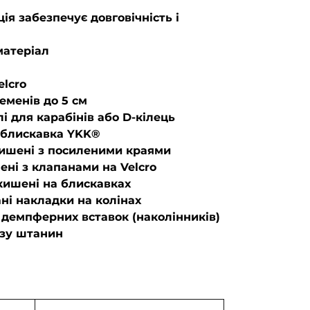
ія забезпечує довговічність і
матеріал
elcro
еменів до 5 см
лі для карабінів або D-кілець
- блискавка YKK®
кишені з посиленими краями
ені з клапанами на Velcro
 кишені на блискавках
ні накладки на колінах
 демпферних вставок (наколінників)
изу штанин