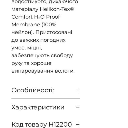
водостійкого, дихаючого
матеріалу Helikon-Tex®
Comfort H₂O Proof
Membrane (100%
нейлон). Пристосовані
до важких погодних
умов, міцні,
забезпечують свободу
руху та хороше
випаровування вологи.
Особливості:
Особливості:
Характеристики
Водонепроникність:
10000 мм
Артикул виробника
SP-EC2-NL
Повітропроникність:
Код товару H12200