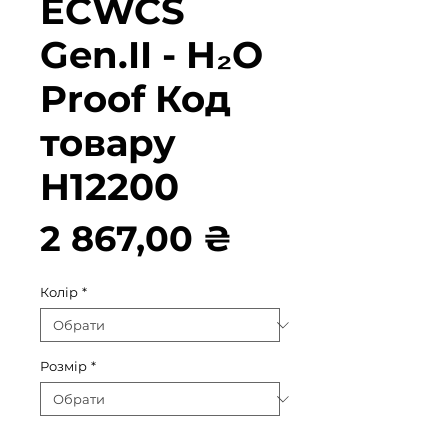
ECWCS
Gen.II - H₂O
Proof Код
товару
H12200
Ціна
2 867,00 ₴
Колір
*
Розмір
*
Кількість
*