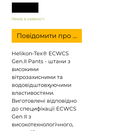
Немає в наявності
Повідомити про наявність
Helikon-Tex® ECWCS
Gen.II Pants - штани з
високими
вітрозахисними та
водовідштовхуючими
властивостями.
Виготовлені відповідно
до специфікації ECWCS
Gen II з
високотехнологічного,