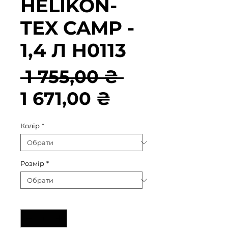
HELIKON-
TEX CAMP -
1,4 Л H0113
Звичайна
 1 755,00 ₴ 
За
ціна
1 671,00 ₴
розпродаж
Колір
*
Розмір
*
Кількість
*