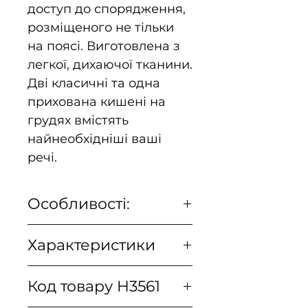
доступ до спорядження,
розміщеного не тільки
на поясі. Виготовлена з
легкої, дихаючої тканини.
Дві класичні та одна
прихована кишені на
грудях вмістять
найнеобхідніші ваші
речі.
Особливості:
Дві класичні кишені на
Характеристики
грудях
Прихована кишеня на
Артикул
KO-CCC-CB
блискавці
Код товару H3561
виробника
Виготовлена з легкої,