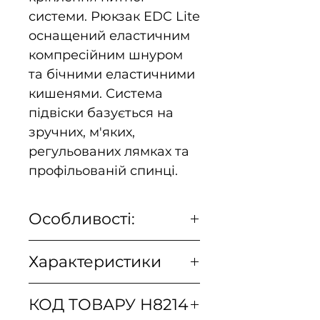
системи. Рюкзак EDC Lite
оснащений еластичним
компресійним шнуром
та бічними еластичними
кишенями. Система
підвіски базується на
зручних, м'яких,
регульованих лямках та
профільованій спинці.
Особливості:
Легка, спрощена
Характеристики
конструкція
Основне відділення з
кріпленням питної
КОД ТОВАРУ H8214
системи