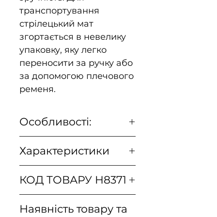
транспортування
стрілецький мат
згортається в невелику
упаковку, яку легко
переносити за ручку або
за допомогою плечового
ременя.
Особливості:
Виготовлений з
Характеристики
подвійної Cordura® 500D
з прокладкою із
Артикул
AC-
пінопласту між шарами
КОД ТОВАРУ H8371
виробника
MBE-CD
6 петель для стабілізації
килимка
Наявність товару та
Versatile
✔
Панель Velcro для