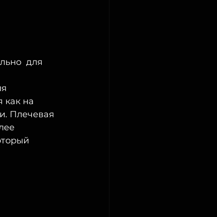
ально  для 
 
я 
 как на 
и. Плечевая 
лее  
торый  