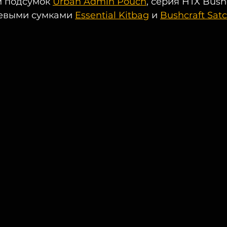
й подсумок 
Urban Admin Pouch
, серия HTX Bushc
евыми сумками 
Essential Kitbag
 и 
Bushcraft Satc