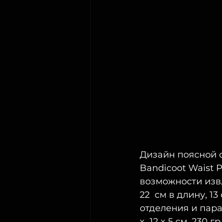
Дизайн поясной с
Bandicoot Waist P
возможности изв
22  см в длину, 1
отделения и пара
x  12 x 5 см, 230 