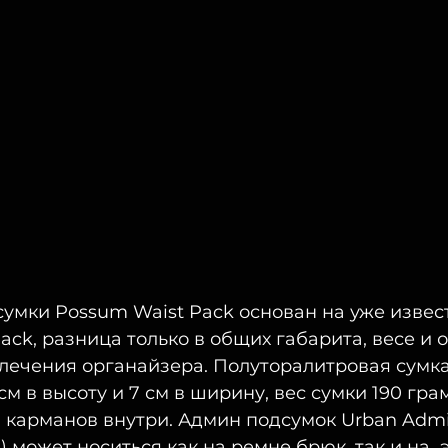
умки Possum Waist Pack основан на уже извес
ack, разница только в общих габарита, весе и о
лечения органайзера. Полуторалитровая сумка
3 см в высоту и 7 см в ширину, вес сумки 190 грам
 карманов внутри. Админ подсумок Urban Admin
гр.) может носиться как на ремне брюк, так и на 