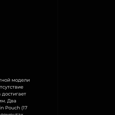
тной модели  
тсутствие  
 достигает 
м. Два  
 Pouch (17 
 элементах 