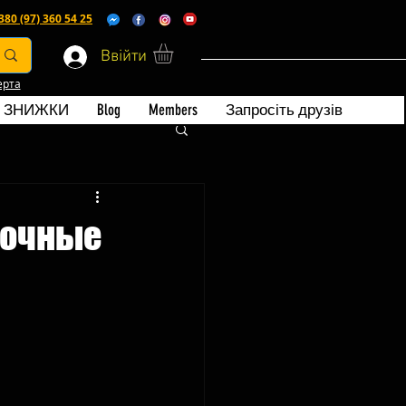
380 (97) 360 54 25
Ввійти
ерта
ЗНИЖКИ
Blog
Members
Запросіть друзів
рочные