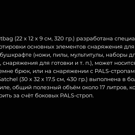
tbag (22 x 12 x 9 см, 320 гр.) разработана специ
ртировки основных элементов снаряжения для 
бушкрафте (ножи, пилы, мультитулы, наборы дл
 снаряжения для готовки и т. п.), может носится
 ремне брюк, или на снаряжении с PALS-стропам
atchel (30 x 32 x 17.5 см, 430 гр.) выполнена в бо
ле, общий полезный объём около 17 литров, ко
ть за счёт боковых PALS-строп.