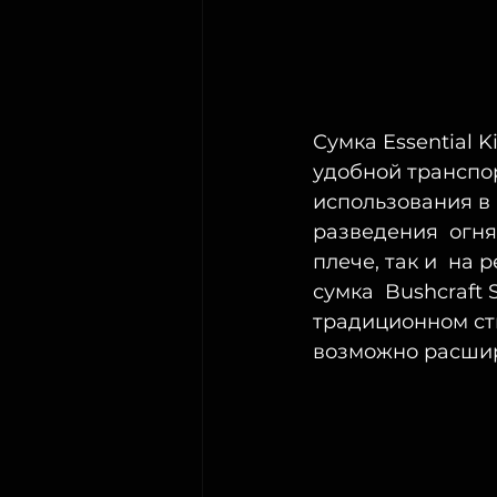
Сумка Essential Ki
удобной транспо
использования в 
разведения  огня,
плече, так и  на
сумка  Bushcraft S
традиционном сти
возможно расшири