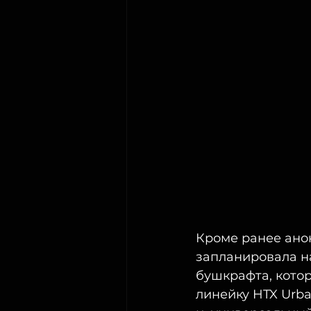
Кроме ранее ано
запланировала на
бушкрафта, кото
линейку HTX Urba