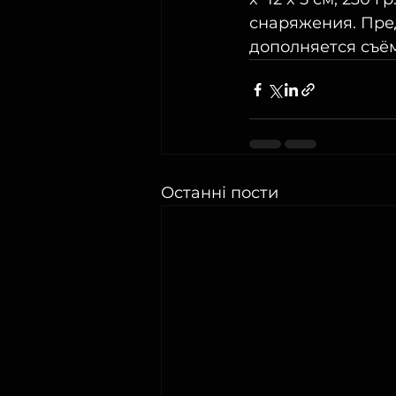
снаряжения. Пред
дополняется съё
Останні пости