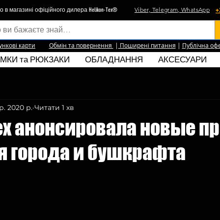
Viber, Telegram, WhatsApp
+
о в магазині офіційного дилера Helikon-Tex®
ункові карти
Обмін та повернення
|
Поширені питання
|
Публічна оф
МКИ та РЮКЗАКИ
ОБЛАДНАННЯ
АКСЕСУАРИ
р. 2020 р.
Читати 1 хв
Tex анонсировала новые п
я города и бушкрафта