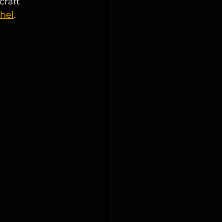
raft  
hel
. 