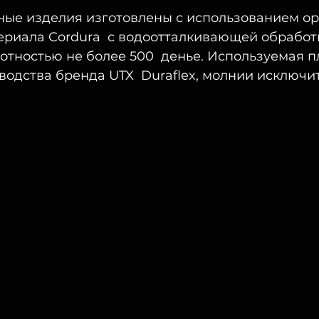
ные изделия изготовлены с использованием ор
ериала Cordura  с водоотталкивающей обработк
тностью не более 500  денье. Используемая п
одства бренда UTX  Duraflex, молнии исключит