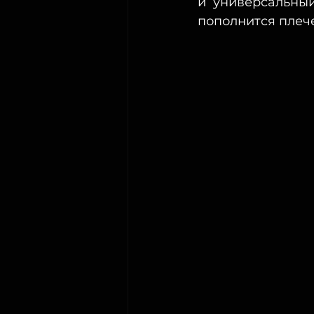
и  универсальны
пополнится плеч