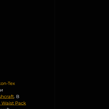
kon-Tex
и  
hcraft
. В  
 Waist Pack