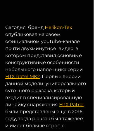
Сегодня  бренд 
Helikon-Tex
опубликовал на своем 
официальном youtube-канале 
почти двухминутное  видео, в 
котором представил основные 
конструктивные особенности  
небольшого наплечника серии 
HTX Ratel MK2
. Первые версии 
данной модели  универсального 
суточного рюкзака, который 
входит в специализированную  
линейку снаряжения 
HTX Patrol
, 
были представлены еще в 2016 
году, тогда рюкзак был тяжелее 
и имеет больше строп с 