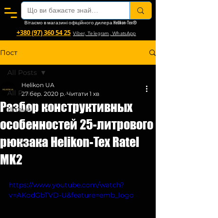
Вітаємо в магазині офіційного дилера Helikon-Tex®
+380 (97) 360 54 25
Viber, Telegram, WhatsApp
Пост
All Posts
Helikon UA
All Posts
27 бер. 2020 р.
Читати 1 хв
Разбор конструктивных
Штани
особенностей 25-литрового
рюкзака Helikon-Tex Ratel
MK2
https://www.youtube.com/watch?
v=AKodGbTVD-U&feature=emb_logo