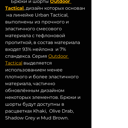
     Брюки и шорты 
Outdoor 
Tactical
, дизайн которых основан 
 на линейке Urban Tactical, 
выполнены из прочного и 
эластичного смесового  
материала с тефлоновой 
пропиткой, в состав материала 
входят 93% нейлона  и 7% 
спандекса. Серия 
Outdoor 
Tactical
 выделяется 
использованием менее  
плотного и более эластичного 
материала, частично 
обновлённым дизайном  
некоторых элементов. Брюки и 
шорты будут доступны в 
расцветках Khaki,  Olive Drab, 
Shadow Grey и Mud Brown. 