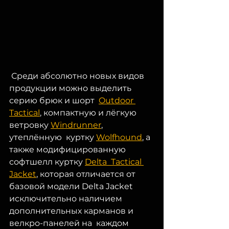
 Среди абсолютно новых видов 
продукции можно выделить 
серию брюк и шорт  
Outdoor 
Tactical
, компактную и лёгкую 
ветровку 
Windrunner
, 
утеплённую  куртку 
Wolfhound
, а 
также модифицированную 
софтшелл куртку 
Delta  Tactical 
Jacket
, которая отличается от 
базовой модели Delta Jacket  
исключительно наличием 
дополнительных карманов и 
велкро-панелей на  каждом 