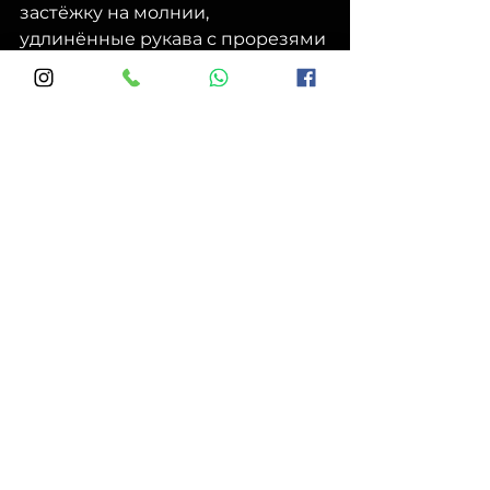
застёжку на молнии,  
удлинённые рукава с прорезями 
под большой палец, два 
основных кармана и  один 
карман на груди. Утеплённая 
куртка будет доступна для заказа 
в  цвете Black, Coyote, 
Camogrom, Shadow Grey и Alpha 
Green.
Дивитися всі
Останні пости