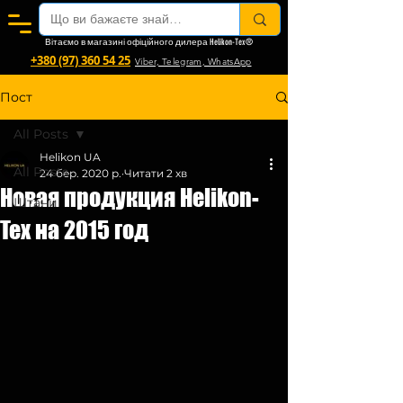
Вітаємо в магазині офіційного дилера Helikon-Tex®
+380 (97) 360 54 25
Viber, Telegram, WhatsApp
Пост
All Posts
Helikon UA
All Posts
24 бер. 2020 р.
Читати 2 хв
Новая продукция Helikon-
Штани
Tex на 2015 год