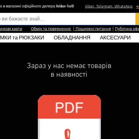
Viber, Telegram, WhatsApp
+
о в магазині офіційного дилера Helikon-Tex®
ункові карти
Обмін та повернення
|
Поширені питання
|
Публічна оф
МКИ та РЮКЗАКИ
ОБЛАДНАННЯ
АКСЕСУАРИ
Зараз у нас немає товарів
в наявності