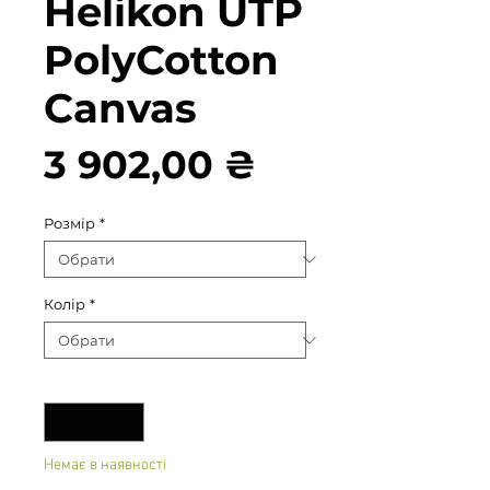
Helikon UTP
PolyCotton
Canvas
Ціна
3 902,00 ₴
Розмір
*
Колір
*
Кількість
*
Немає в наявності