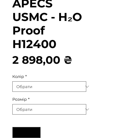
APECS
USMC - H₂O
Proof
H12400
Ціна
2 898,00 ₴
Колір
*
Розмір
*
Кількість
*