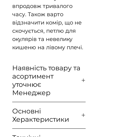
впродовж тривалого
часу. Також варто
відзначити комір, що не
скочується, петлю для
окулярів та невелику
кишеню на лівому плечі.
Наявність товару та
асортимент
уточнює
Менеджер
Пишіть нам +380 (97) 360
Основні
54 25 Viber, Telegrame,
Херактеристики
WhatsApp
- легка та повітропроникна