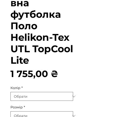
вна
футболка
Поло
Helikon-Tex
UTL TopCool
Lite
Ціна
1 755,00 ₴
Колір
*
Розмір
*