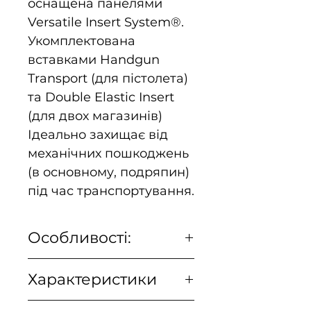
оснащена панелями
Versatile Insert System®.
Укомплектована
вставками Handgun
Transport (для пістолета)
та Double Elastic Insert
(для двох магазинів)
Ідеально захищає від
механічних пошкоджень
(в основному, подряпин)
під час транспортування.
Особливості:
Відкривається
Характеристики
"книжкою"
Внутрішня система