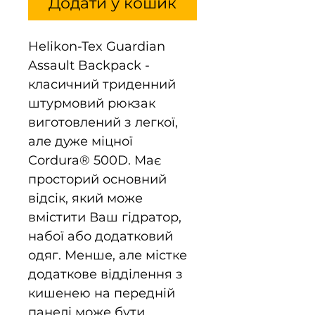
Додати у кошик
Helikon-Tex Guardian
Assault Backpack -
класичний триденний
штурмовий рюкзак
виготовлений з легкої,
але дуже міцної
Cordura® 500D. Має
просторий основний
відсік, який може
вмістити Ваш гідратор,
набої або додатковий
одяг. Менше, але містке
додаткове відділення з
кишенею на передній
панелі може бути