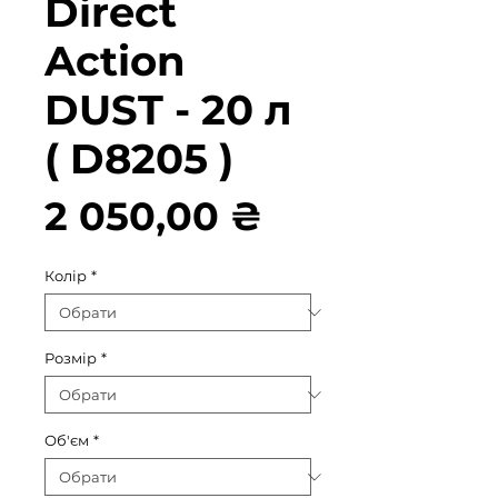
Direct
Action
DUST - 20 л
( D8205 )
Ціна
2 050,00 ₴
Колір
*
Розмір
*
Об'єм
*