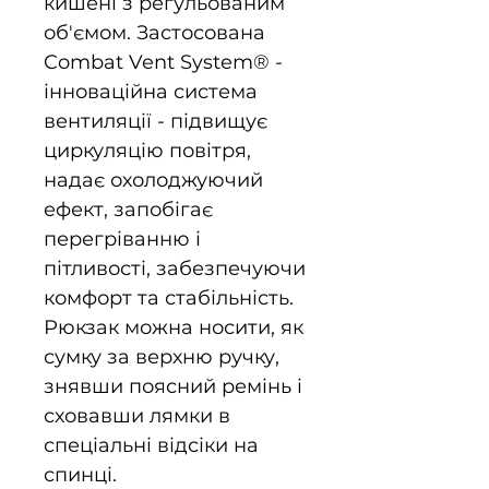
кишені з регульованим
об'ємом. Застосована
Combat Vent System® -
інноваційна система
вентиляції - підвищує
циркуляцію повітря,
надає охолоджуючий
ефект, запобігає
перегріванню і
пітливості, забезпечуючи
комфорт та стабільність.
Рюкзак можна носити, як
сумку за верхню ручку,
знявши поясний ремінь і
сховавши лямки в
спеціальні відсіки на
спинці.