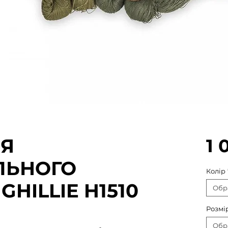
ЛЯ
1 
ЛЬНОГО
Колір
HILLIE H1510
Обр
Розмі
Обр