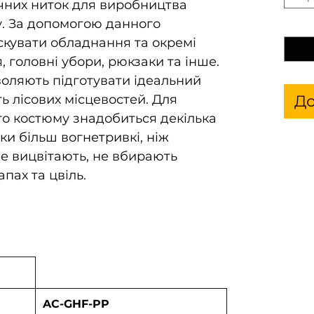
чних ниток для виробництва
. За допомогою данного
Кільк
кувати обладнання та окремі
я, головні убори, рюкзаки та інше.
воляють підготувати ідеальний
До
ь лісових місцевостей. Для
о костюму знадобиться декілька
ки більш вогнетривкі, ніж
е вицвітають, не вбирають
пах та цвіль.
AC-GHF-PP