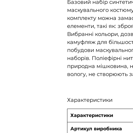
Базовий набір синтети
маскувального костюму
комплекту можна замас
елементи, такі як: збро
Вибранні кольори, доз
камуфляж для більшост
побудови маскувальног
наборів. Поліефірні нит
природна мішковина, н
вологу, не створюють за
Характеристики
Характеристики
Артикул виробника