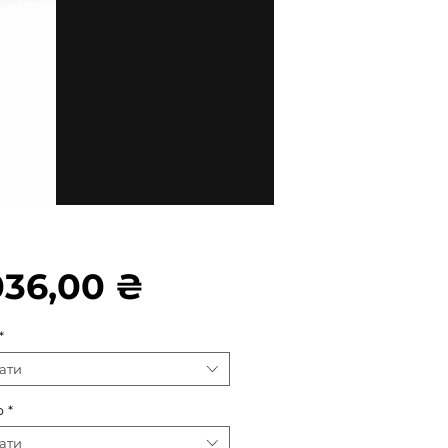
Ціна
036,00 ₴
*
ати
р
*
ати