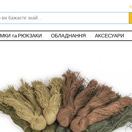
Viber, Telegram, WhatsApp
+
о в магазині офіційного дилера Helikon-Tex®
ункові карти
Обмін та повернення
|
Поширені питання
|
Публічна оф
МКИ та РЮКЗАКИ
ОБЛАДНАННЯ
АКСЕСУАРИ