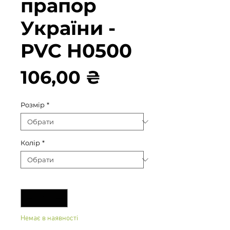
прапор
України -
PVC H0500
Ціна
106,00 ₴
Розмір
*
Колір
*
Кількість
*
Немає в наявності