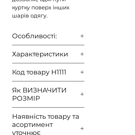
куртку поверх інших
шарів одягу.
Особливості:
Характеристики
Капюшон сумісний з
балістичними
Артикул
KU-FP8-NR
шоломами, регулюється
Код товару H1111
виробника
шнуром з фіксаторами,
відстібається
Як ВИЗНАЧИТИ
Товарна
✔
Куртка застібається
РОЗМІР
лінія
двосторонньою
блискавкою, яка
Парка SOLDIER 2008
Кількість
10
закривається
Наявність товару та
- Cotton Ripstop
кишень
вітрозахисним клапаном
асортимент
Канадські ґудзики
уточнює
ID Velcro
✔