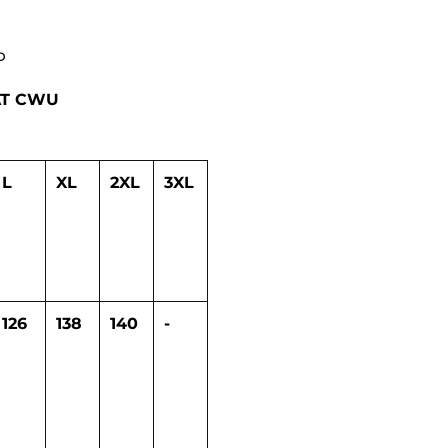
Р
AT CWU
L
XL
2XL
3XL
126
138
140
-