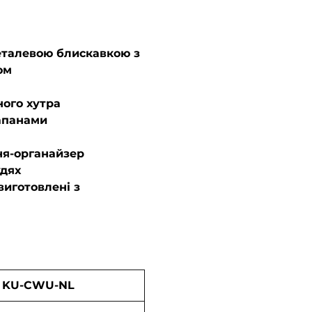
еталевою блискавкою з
ом
ного хутра
лапанами
я-органайзер
удях
виготовлені з
KU-CWU-NL