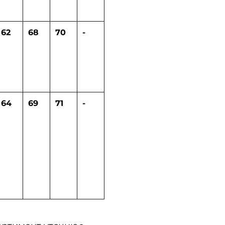
62
68
70
-
64
69
71
-