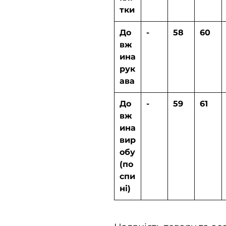
тки
До
-
58
60
вж
ина
рук
ава
До
-
59
61
вж
ина
вир
обу
(по
спи
ні)