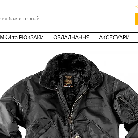
Viber, Telegram, WhatsApp
+
о в магазині офіційного дилера Helikon-Tex®
ункові карти
Обмін та повернення
|
Поширені питання
|
Публічна оф
МКИ та РЮКЗАКИ
ОБЛАДНАННЯ
АКСЕСУАРИ