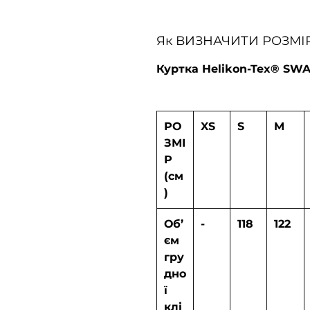
Як ВИЗНАЧИТИ РОЗМІ
Куртка
Helikon-Tex® SW
РО
XS
S
M
ЗМІ
Р
(см
)
Об’
-
118
122
єм
гру
дно
ї
клі