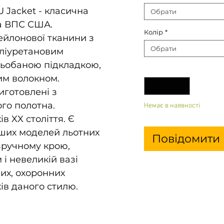
 Jacket - класична
Обрати
ка ВПС США.
Колір
*
ейлонової тканини з
Обрати
ліуретановим
тьобаною підкладкою,
Кількість
*
им волокном.
иготовлені з
го полотна.
Немає в наявності
ів XX століття. Є
ших моделей льотних
Повідомити 
 зручному крою,
і невеликій вазі
их, охоронних
ів даного стилю.