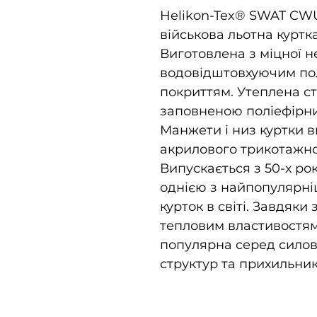
Helikon-Tex® SWAT CWU
військова льотна курт
Виготовлена з міцної н
водовідштовхуючим по
покриттям. Утеплена с
заповненою поліефірн
Манжети і низ куртки в
акрилового трикотажно
Випускається з 50-х рок
однією з найпопулярні
курток в світі. Завдяки
тепловим властивостям 
популярна серед силов
структур та прихильник