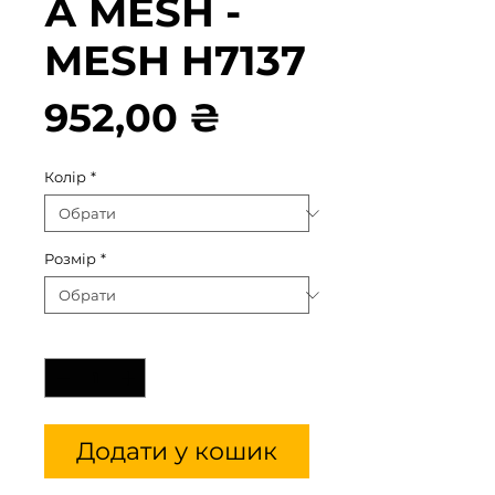
А MESH -
MESH H7137
Ціна
952,00 ₴
Колір
*
Розмір
*
Кількість
*
Додати у кошик