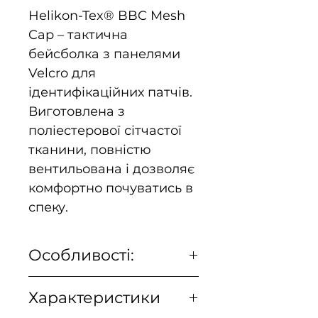
Helikon-Tex® BBC Mesh
Cap – тактична
бейсболка з панелями
Velcro для
ідентифікаційних патчів.
Виготовлена з
поліестерової сітчастої
тканини, повністю
вентильована і дозволяє
комфортно почуватись в
спеку.
Особливості:
Твердий козирок добре
Характеристики
тримає форму