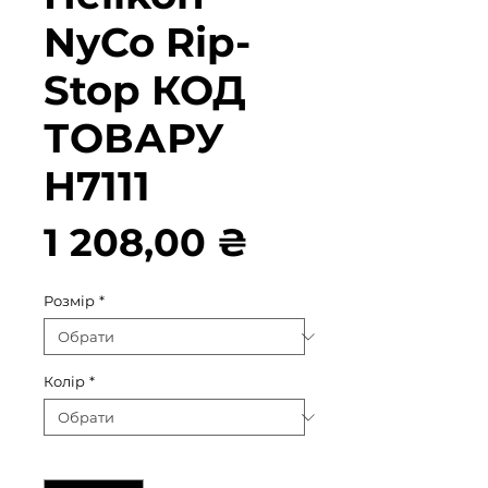
NyCo Rip-
Stop КОД
ТОВАРУ
H7111
Ціна
1 208,00 ₴
Розмір
*
Колір
*
Кількість
*