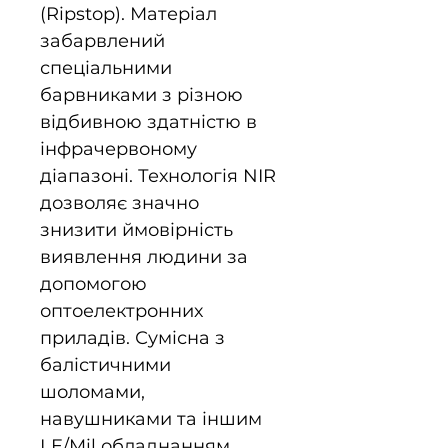
(Ripstop). Матеріал
забарвлений
спеціальними
барвниками з різною
відбивною здатністю в
інфрачервоному
діапазоні. Технологія NIR
дозволяє значно
знизити ймовірність
виявлення людини за
допомогою
оптоелектронних
приладів. Сумісна з
балістичними
шоломами,
навушниками та іншим
LE/Mil обладнанням.