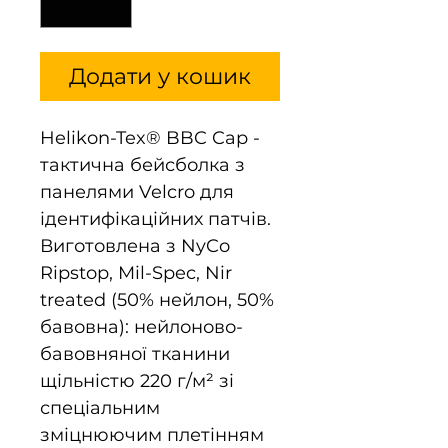
Додати у кошик
Helikon-Tex® BBC Cap -
тактична бейсболка з
панелями Velcro для
ідентифікаційних патчів.
Виготовлена з NyCo
Ripstop, Mil-Spec, Nir
treated (50% нейлон, 50%
бавовна): нейлоново-
бавовняної тканини
щільністю 220 г/м² зі
спеціальним
зміцнюючим плетінням