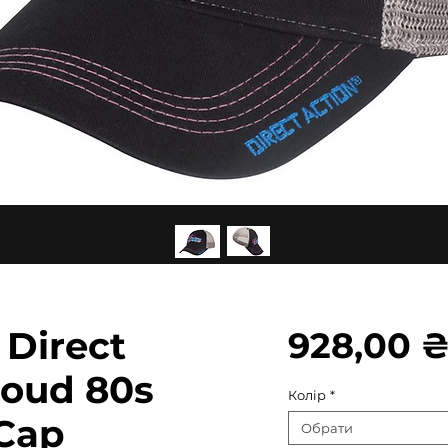
Direct
928,00 
Loud 80s
Колір
*
 Cap
Обрати