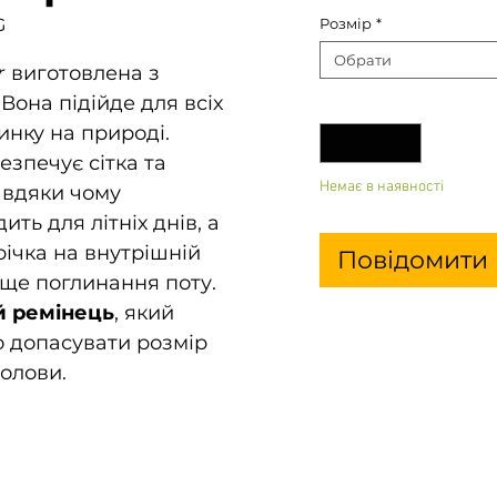
G
Розмір
*
Обрати
r
виготовлена з
Вона підійде для всіх
Кількість
*
инку на природі.
езпечує сітка та
Немає в наявності
авдяки чому
ть для літніх днів, а
ічка на внутрішній
Повідомити 
аще поглинання поту.
й ремінець
, який
о допасувати розмір
голови.