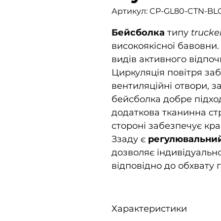
Артикул: CP-GL80-CTN-BL
Бейсболка
типу
trucke
високоякісної бавовни. 
видів активного відпоч
Циркуляція повітря заб
вентиляційні отвори, з
бейсболка добре підходи
додаткова тканинна стр
стороні забезпечує кр
Ззаду є
регулювальни
дозволяє індивідуальн
відповідно до обхвату 
Характеристики