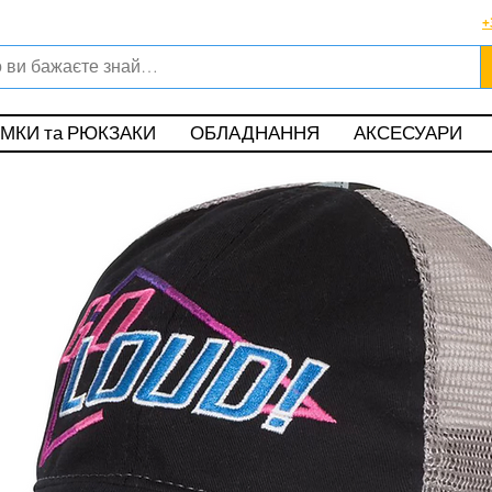
Viber, Telegram, WhatsApp
+
о в магазині офіційного дилера Helikon-Tex®
ункові карти
Обмін та повернення
|
Поширені питання
|
Публічна оф
МКИ та РЮКЗАКИ
ОБЛАДНАННЯ
АКСЕСУАРИ