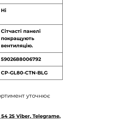
Ні
Сітчасті панелі
покращують
вентиляцію.
5902688006792
CP-GL80-CTN-BLG
сортимент уточнює
54 25 Viber, Telegrame,