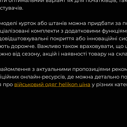
и оптимальний варіант як для початківців, так 
стувачів.
 моделі курток або штанів можна придбати за 
пеціалізовані комплекти з додатковими функціям
довідштовхувальні покриття або інноваційні си
ують дорожче. Важливо також враховувати, що 
но від сезону, акцій і наявності товару на скла
знайомлення з актуальними пропозиціями реко
іційних онлайн-ресурсів, де можна детально по
я про 
військовий одяг helikon ціна
 у різних кате