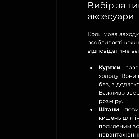
Вибір за ти
аксесуари
Коли мова заходит
особливості кожн
відповідатиме в
Куртки
 - заз
холоду. Вони
без, з додат
Важливо звер
розміру.
Штани
 - пов
кишень для і
посиленим зон
навантаженн