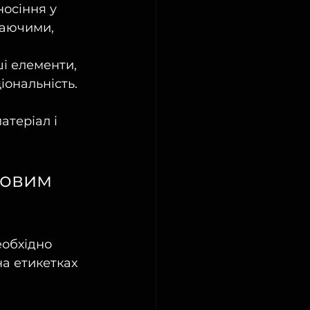
осіння у 
хаючими, 
ші елементи, 
іональність.
теріал і 
ковим 
еобхідно 
а етикетках 