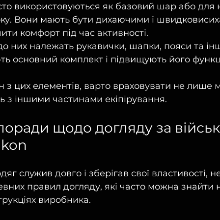
асто використовуються як базовий шар або для н
оку. Вони мають бути дихаючими і швидковиси
ити комфорт під час активності.
 до них належать рукавички, шапки, пояси та ін
ть основний комплект і підвищують його функц
з цих елементів, варто враховувати не лише ма
сть з іншими частинами екіпірування.
поради щодо догляду за війсь
ikon
яг служив довго і зберігав свої властивості, н
вних правил догляду, які часто можна знайти н
трукціях виробника.