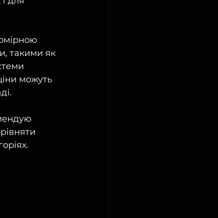
і для 
помірною 
и, такими як 
стеми 
ціни можуть 
ді.
мендую 
рівняти 
горіях.