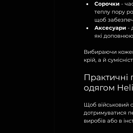
Сорочки
 - ч
теплу пору р
щоб забезпеч
Аксесуари
 -
які доповнюю
Вибираючи кожен 
крій, а й сумісні
Практичні 
одягом Hel
Щоб військовий од
дотримуватися пе
виробів або в інс