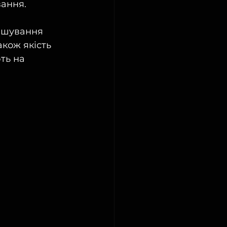
вання.
ташування 
акож якість 
ть на 