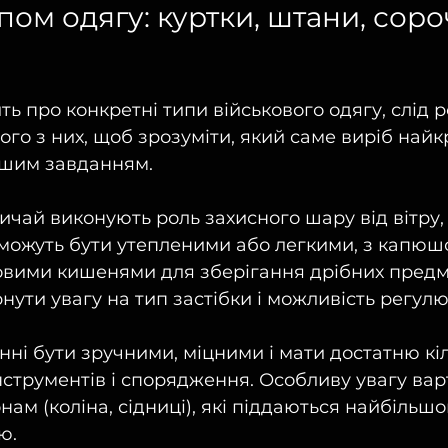
пом одягу: куртки, штани, соро
ь про конкретні типи військового одягу, слід р
ого з них, щоб зрозуміти, який саме виріб най
ашим завданням.
вичай виконують роль захисного шару від вітру, 
 можуть бути утепленими або легкими, з капюш
ковими кишенями для зберігання дрібних предме
нути увагу на тип застібки і можливість регул
инні бути зручними, міцними і мати достатню кіл
нструментів і спорядження. Особливу увагу вар
ам (коліна, сідниці), які піддаються найбільшо
ю.