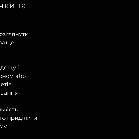
чки та 
озглянути 
краще 
дощу і 
оном або 
тів. 
ювання 
ькість 
то приділити 
му 