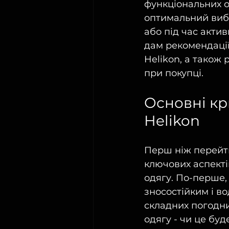
функціональних о
оптимальний вибі
або під час актив
дам рекомендації,
Helikon, а також
при покупці.
Основні кр
Helikon
Перш ніж перейти
ключових аспектів
одягу. По-перше, 
зносостійким і в
складних погодни
одягу - чи це буд