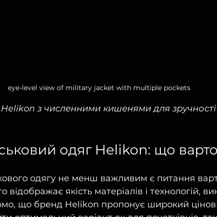
eye-level view of military jacket with multiple pockets
 Helikon з численними кишенями для зручності
ськовий одяг Helikon: що варт
кового одягу не менш важливим є питання варто
то відображає якість матеріалів і технологій, ви
омо, що бренд Helikon пропонує широкий цінови