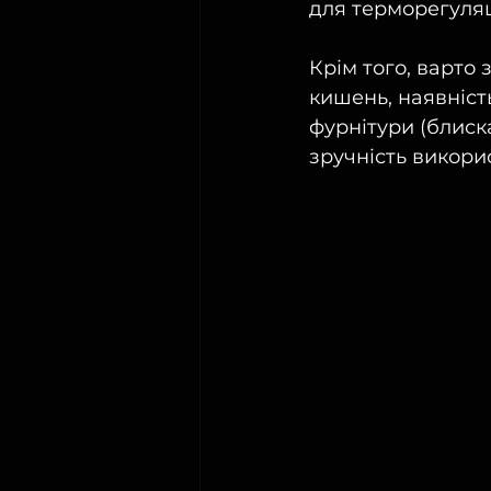
для терморегуляц
Крім того, варто 
кишень, наявність
фурнітури (блиска
зручність викорис