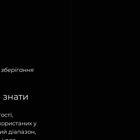
 зберігання 
о знати
сті, 
користаних у 
й діапазон, 