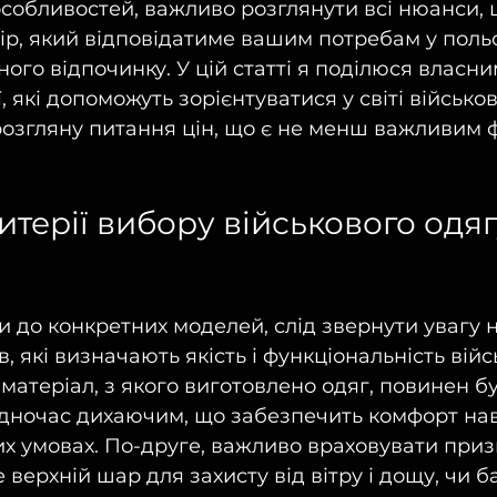
собливостей, важливо розглянути всі нюанси, 
р, який відповідатиме вашим потребам у поль
ного відпочинку. У цій статті я поділюся власни
 які допоможуть зорієнтуватися у світі військов
 розгляну питання цін, що є не менш важливим 
итерії вибору військового одяг
 до конкретних моделей, слід звернути увагу н
, які визначають якість і функціональність війс
матеріал, з якого виготовлено одяг, повинен бу
одночас дихаючим, що забезпечить комфорт наві
х умовах. По-друге, важливо враховувати при
е верхній шар для захисту від вітру і дощу, чи 