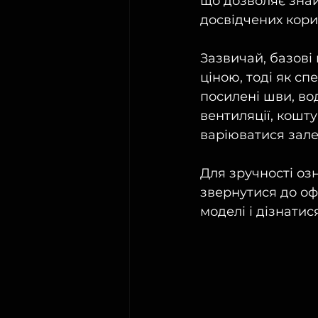
що дозволяє знайт
досвідчених кори
Зазвичай, базові
ціною, тоді як с
посилені шви, во
вентиляції, кошт
варіюватися залеж
Для зручності о
звернутися до оф
моделі і дізнатис