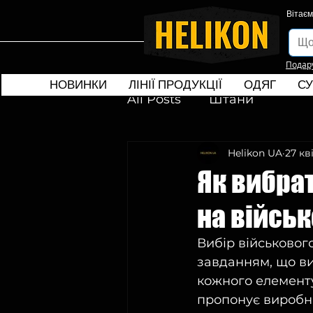
Вітаєм
Подар
НОВИНКИ
ЛІНІЇ ПРОДУКЦІЇ
ОДЯГ
СУ
All Posts
Штани
Helikon UA
27 кві
Як вибрат
на військ
Вибір військового
завданням, що ви
кожного елемент
пропонує виробник