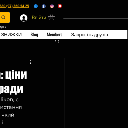
380 (97) 360 54 25
Ввійти
ерта
ЗНИЖКИ
Blog
Members
Запросіть друзів
: ціни
оради
ikon, є 
ристання 
 який 
і 