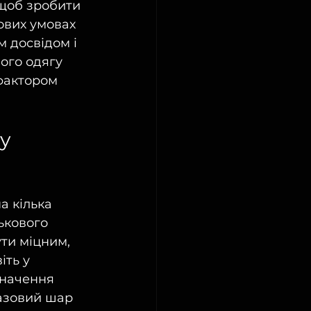
щоб зробити 
ових умовах 
м досвідом і 
ого одягу 
фактором 
у 
а кілька 
ькового 
ти міцним, 
ть у 
значення 
базовий шар 