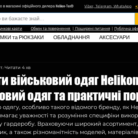
Viber, Telegram, WhatsApp
+
о в магазині офіційного дилера Helikon-Tex®
ункові карти
Обмін та повернення
|
Поширені питання
|
Публічна оф
МКИ та РЮКЗАКИ
ОБЛАДНАННЯ
АКСЕСУАРИ
т.
Читати 4 хв
и військовий одяг Helikon
овий одяг та практичні п
 одягу, особливо такого відомого бренду, як Hel
магає уважності та розуміння специфіки вико
у гардеробу. Враховуючи широкий асортимент,
, а також різноманітність моделей, матеріалів 